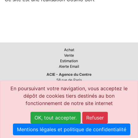
www.cosmosoft.fr
Achat
Vente
Estimation
Alerte Email
ACIE - Agence du Centre
58 rue de Paris
95380 LOUVRES
En poursuivant votre navigation, vous acceptez le
dépôt de cookies tiers destinés au bon
fonctionnement de notre site internet
acie@wanadoo.fr
OK, tout accepter.
Refuser
01.34.68.10.94
Mentions légales et politique de confidentialité
Nos honoraires